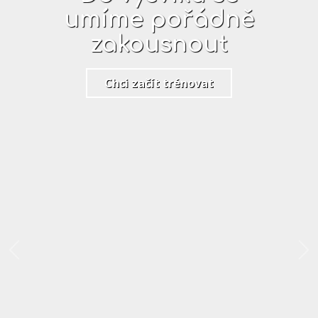
umíme pořádně
zakousnout
Chci začít trénovat