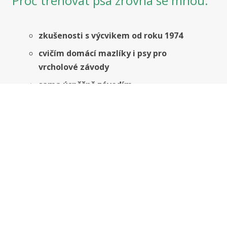
Proč trénovat psa zrovna se mnou:
zkušenosti s výcvikem od roku 1974
cvičím domácí mazlíky i psy pro
vrcholové závody
sama úspěšně závodím
výcvik mě baví
mám ráda psy i lidi a výcvik probíhá v
příjemné atmosféře
první hromadná hodina je zdarma,
pokud jste prošli individuální lekcí s
některým z našich instruktorů